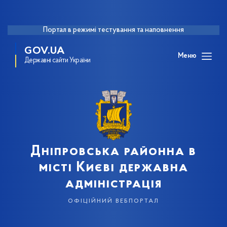
Портал в режимі тестування та наповнення
GOV.UA
Меню
Державні сайти України
Дніпровська районна в
місті Києві державна
адміністрація
офіційний вебпортал