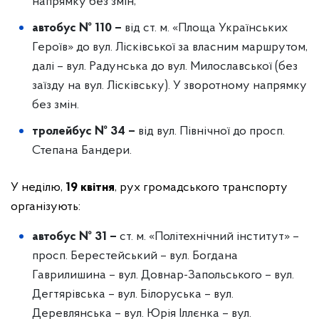
напрямку без змін;
автобус № 110 –
від ст. м. «Площа Українських
Героїв» до вул. Лісківської за власним маршрутом,
далі – вул. Радунська до вул. Милославської (без
заїзду на вул. Лісківську). У зворотному напрямку
без змін.
тролейбус № 34 –
від вул. Північної до просп.
Степана Бандери.
У неділю,
19 квітня
, рух громадського транспорту
організують:
автобус № 31 –
ст. м. «Політехнічний інститут» –
просп. Берестейський – вул. Богдана
Гаврилишина – вул. Довнар-Запольського – вул.
Дегтярівська – вул. Білоруська – вул.
Деревлянська – вул. Юрія Іллєнка – вул.