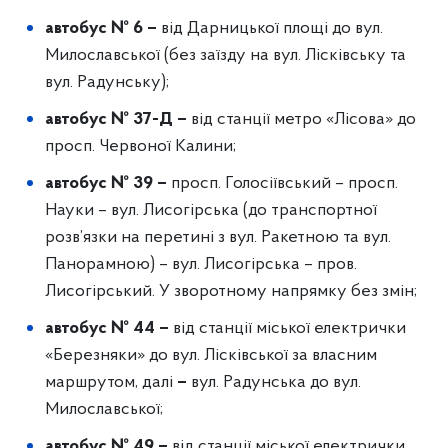
автобус № 6 –
від Дарницької площі до вул.
Милославської (без заїзду на вул. Лісківську та
вул. Радунську);
автобус № 37-Д –
від станції метро «Лісова» до
просп. Червоної Калини;
автобус № 39 –
просп. Голосіївський – просп.
Науки – вул. Лисогірська (до транспортної
розв’язки на перетині з вул. Ракетною та вул.
Панорамною) – вул. Лисогірська – пров.
Лисогірський. У зворотному напрямку без змін;
автобус № 44 –
від станції міської електрички
«Березняки» до вул. Лісківської за власним
маршрутом, далі
–
вул. Радунська до вул.
Милославської;
автобус № 49
–
від станції міської електрички