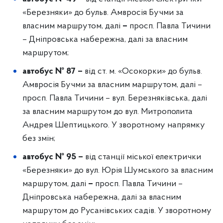
«Березняки» до бульв. Амвросія Бучми за
власним маршрутом, далі
–
просп. Павла Тичини
– Дніпровська набережна, далі за власним
маршрутом;
автобус № 87 –
від ст. м. «Осокорки» до бульв.
Амвросія Бучми за власним маршрутом, далі –
просп. Павла Тичини – вул. Березняківська, далі
за власним маршрутом до вул. Митрополита
Андрея Шептицького. У зворотному напрямку
без змін;
автобус № 95
–
від станції міської електрички
«Березняки» до вул. Юрія Шумського за власним
маршрутом, далі
–
просп. Павла Тичини –
Дніпровська набережна, далі за власним
маршрутом до Русанівських садів. У зворотному