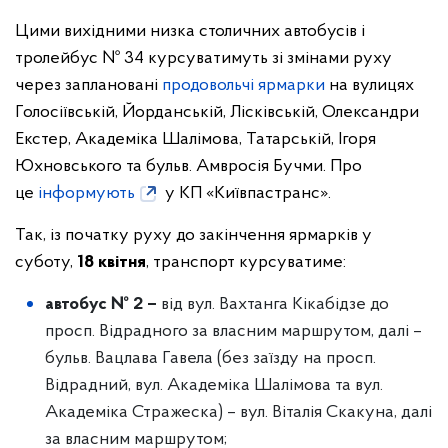
Цими вихідними низка столичних автобусів і
тролейбус № 34 курсуватимуть зі змінами руху
через заплановані
продовольчі ярмарки
на вулицях
Голосіївській, Йорданській, Лісківській, Олександри
Екстер, Академіка Шалімова, Татарській, Ігоря
Юхновського та бульв. Амвросія Бучми. Про
це
інформують
у КП «Київпастранс».
Так, із початку руху до закінчення ярмарків у
суботу,
18 квітня
, транспорт курсуватиме:
автобус № 2
–
від вул. Вахтанга Кікабідзе до
просп. Відрадного за власним маршрутом, далі –
бульв. Вацлава Гавела (без заїзду на просп.
Відрадний, вул. Академіка Шалімова та вул.
Академіка Стражеска) – вул. Віталія Скакуна, далі
за власним маршрутом;