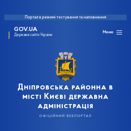
Портал в режимі тестування та наповнення
GOV.UA
Меню
Державні сайти України
Дніпровська районна в
місті Києві державна
адміністрація
офіційний вебпортал