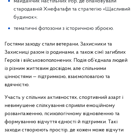
майданчик настільних ігор, де опановували
стародавній Хнефатафл та стратегію «Щасливий
будинок»;
тематичні фотозони з історичною зброєю.
Гостями заходу стали ветерани, Захисники та
Захисниці разом із родинами, а також сім’ї загиблих
Героїв і військовополонених. Подія об’єднала людей
із різним життєвим досвідом, але спільними
цінностями — підтримкою, взаємоповагою та
вдячністю.
Участь у спільних активностях, спортивний азарт і
невимушене спілкування сприяли емоційному
розвантаженню, психологічному відновленню та
формуванню відчуття єдності й підтримки. Такі
заходи створюють простір, де кожен може відчути