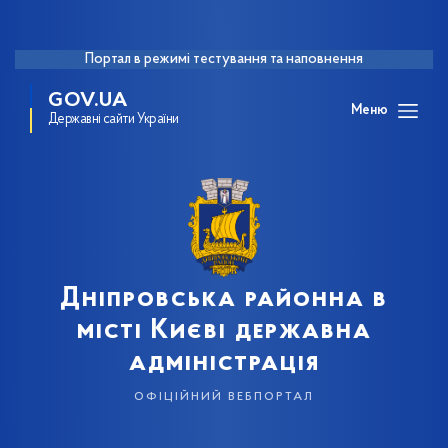
Портал в режимі тестування та наповнення
GOV.UA
Меню
Державні сайти України
Дніпровська районна в
місті Києві державна
адміністрація
офіційний вебпортал