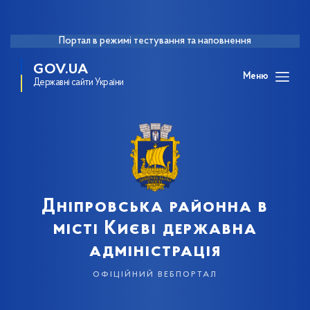
Портал в режимі тестування та наповнення
GOV.UA
Меню
Державні сайти України
Дніпровська районна в
місті Києві державна
адміністрація
офіційний вебпортал