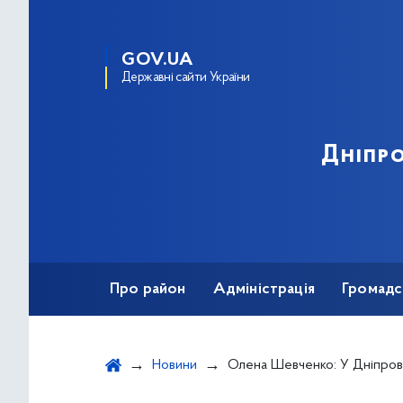
GOV.UA
Державні сайти України
Дніпро
Про район
Адміністрація
Громадс
Новини
Олена Шевченко: У Дніпровському районі з’явилися перші «зелені» трамвайні колії та тунель із