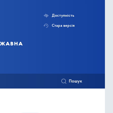
Доступність
Стара версія
ержавна
Пошук