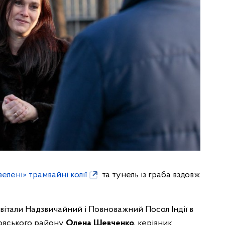
зелені» трамвайні колії
та тунель із граба вздовж
вітали Надзвичайний і Повноважний Посол Індії в
ровського району
Олена Шевченко
, керівник