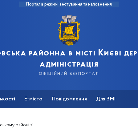
Портал в режимі тестування та наповнення
вська районна в місті Києві д
адміністрація
офіційний вебпортал
ькості
Е-місто
Повідомлення
Для ЗМІ
 граба вздовж колій до кільцевого розвороту трамваю