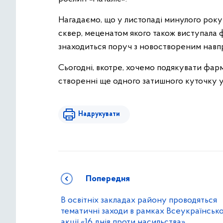
Нагадаємо, що у листопаді минулого рок
сквер, меценатом якого також виступала ф
знаходиться поруч з новоствореним навпр
Сьогодні, вкотре, хочемо подякувати фар
створенні ще одного затишного куточку у
Надрукувати
Попередня
В освітніх закладах району проводяться
тематичні заходи в рамках Всеукраїнсько
акції «16 днів проти насильства»