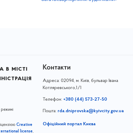
Контакти
 в місті
ністрація
Адреса:
02094, м. Київ, бульвар Івана
Котляревського,1/1
Телефон:
+380 (44) 573-27-50
 режимі
Пошта:
rda.dniprovska@kyivcity.gov.ua
Офіційний портал Києва
ліцензією
Creative
,
ernational license