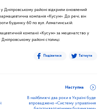
у у Дніпровському районі відкрили оновлений
армацевтична компанія «Кусум». До речі, він
оти будинку 60 по вул. Алматинській.
мацевтичній компанії «Кусум» за меценатство у
 Дніпровському районі столиці.
Поділитися
Твітнути
Наступна
В найближчі два роки в Україні буде
ї
впроваджено «Систему управління
багатоквартирними будинками»