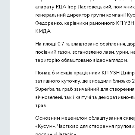
апарату РДА Ігор Ластовецький, помічник
генеральний директор групи компанії Кус
Федоренко, керівники районного КП УЗН т
КМДА.
На площі 0,7 га влаштовано освітлення, д
посівний газон, встановлено лави, урни, 
територію облаштовано відеонаглядом.
Понад 6 місяців працівники КП УЗН Дніп
затишного куточку, де висадили близько 2
Superba та граб звичайний для створення 
вічнозелені, так і квітучі та декоративно-
трав.
Основним меценатом облаштування сквер
«Кусум». Частково для створення групов
рослин «Наталіс».