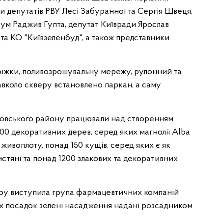
и депутатів РВУ Лесі Забуранної та Сергія Швеця,
ум Раджив Гупта, депутат Київради Ярослав
а КО "Київзеленбуд", а також представники
оріжки, поливозрошувальну мережу, рулонний та
навколо скверу встановлено паркан, а саму
ровського району працювали над створенням
00 декоративних дерев, серед яких магнолії Alba
живоплоту, понад 150 кущів, серед яких є як
листяні та понад 1200 злакових та декоративних
у виступила група фармацевтичних компаній
их посадок зелені насадження надані розсадником