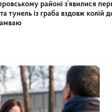
ровському районі з’явилися пер
 та тунель із граба вздовж колій д
рамваю