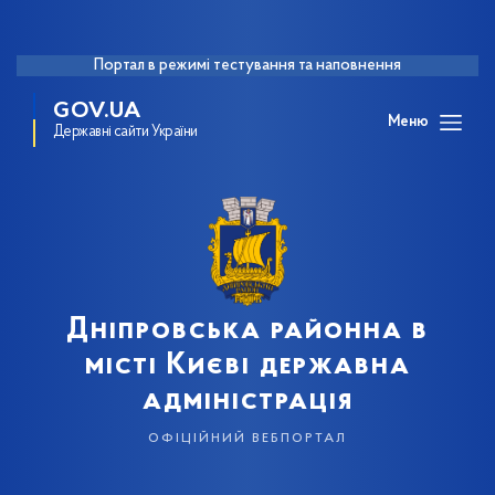
Портал в режимі тестування та наповнення
GOV.UA
Меню
Державні сайти України
Дніпровська районна в
місті Києві державна
адміністрація
офіційний вебпортал