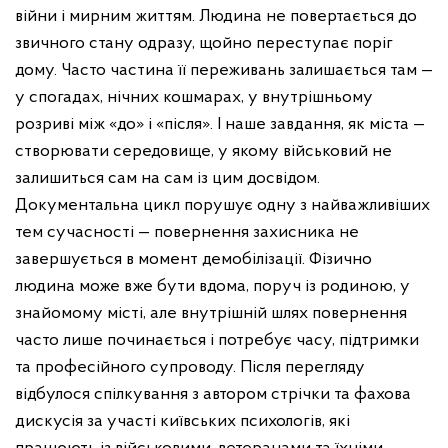
війни і мирним життям. Людина не повертається до
звичного стану одразу, щойно переступає поріг
дому. Часто частина її переживань залишається там —
у спогадах, нічних кошмарах, у внутрішньому
розриві між «до» і «після». І наше завдання, як міста —
створювати середовище, у якому військовий не
залишиться сам на сам із цим досвідом.
Документальна цикл порушує одну з найважливіших
тем сучасності — повернення захисника не
завершується в момент демобілізації. Фізично
людина може вже бути вдома, поруч із родиною, у
знайомому місті, але внутрішній шлях повернення
часто лише починається і потребує часу, підтримки
та професійного супроводу.
Після перегляду
відбулося спілкування з автором стрічки та фахова
дискусія за участі київських психологів, які