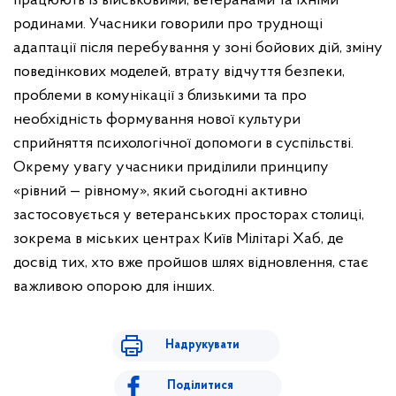
працюють із військовими, ветеранами та їхніми
родинами. Учасники говорили про труднощі
адаптації після перебування у зоні бойових дій, зміну
поведінкових моделей, втрату відчуття безпеки,
проблеми в комунікації з близькими та про
необхідність формування нової культури
сприйняття психологічної допомоги в суспільстві.
Окрему увагу учасники приділили принципу
«рівний — рівному», який сьогодні активно
застосовується у ветеранських просторах столиці,
зокрема в міських центрах Київ Мілітарі Хаб, де
досвід тих, хто вже пройшов шлях відновлення, стає
важливою опорою для інших.
Надрукувати
Поділитися