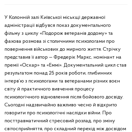
У Колонній залі Київської міськщї державної
адміністрації відбувся показ документального
фільму з циклу «Подорож ветеранів додому» та
фахова розмова зі столичними психологами про
повернення військових до мирного життя. Стрічку
представив її автор — Фредерік Маркс, номінант на
премії «Оскар» та «Еммі». Документальний цикл став
результатом понад 25 років роботи, глибинних
інтерв’ю з психологами та ветеранами різних воєн
світу й практичного вивчення процесу
психологічного відновлення після бойового досвіду.
Сьогодні надзвичайно важливо чесно й відкрито
говорити про психологічні наслідки війни. Про
посттравматичний стресовий розлад, про зміну
світосприйняття, про складний перехід між досвідом