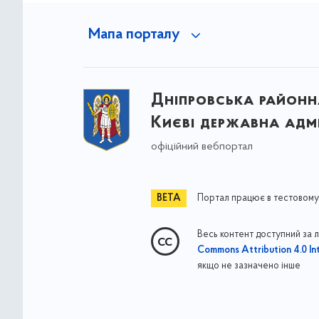
Мапа порталу
Дніпровська районна
Києві державна адмі
офіційний вебпортал
Портал працює в тестовому
Весь контент доступний за 
Commons Attribution 4.0 Int
якщо не зазначено інше