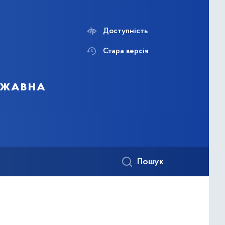
Доступність
Стара версія
ержавна
Пошук