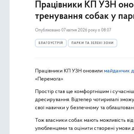
Працівники КП УЗН оно
тренування собак у па
Опубліковано 07 квітня 2026 року о 08:07
БЛАГОУСТРІЙ
ПАРКИ ТА ЗЕЛЕНІ ЗОНИ
Працівники КП УЗН оновили
майданчик д
«Перемога»
Простір став ще комфортнішим і сучасніш
дресирування. Відтепер чотирилапі зможу
свої навички у безпечному та облаштова
Тож власники собак мають можливість від
улюбленцями та оцінити створені умови д