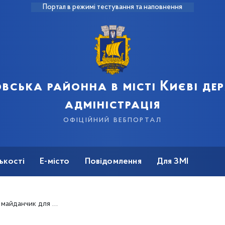
Портал в режимі тестування та наповнення
вська районна в місті Києві д
адміністрація
офіційний вебпортал
ькості
Е-місто
Повідомлення
Для ЗМІ
вання собак у парку «Перемога»