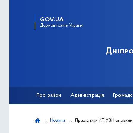
GOV.UA
Державні сайти України
Дніпро
Про район
Адміністрація
Громадс
Новини
Працівники КП УЗН оновили майданчик для вигулу та трену