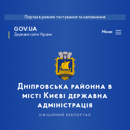
Портал в режимі тестування та наповнення
GOV.UA
Меню
Державні сайти України
Дніпровська районна в
місті Києві державна
адміністрація
офіційний вебпортал