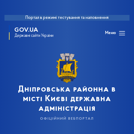
Портал в режимі тестування та наповнення
GOV.UA
Меню
Державні сайти України
Дніпровська районна в
місті Києві державна
адміністрація
офіційний вебпортал