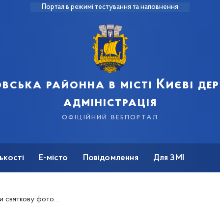
Портал в режимі тестування та наповнення
вська районна в місті Києві д
адміністрація
офіційний вебпортал
ькості
Е-місто
Повідомлення
Для ЗМІ
 фотозону до Геловіну