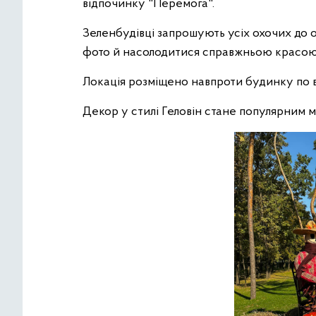
відпочинку "Перемога".
Зеленбудівці запрошують усіх охочих до о
фото й насолодитися справжньою красою 
Локація розміщено навпроти будинку по в
Декор у стилі Геловін стане популярним мі