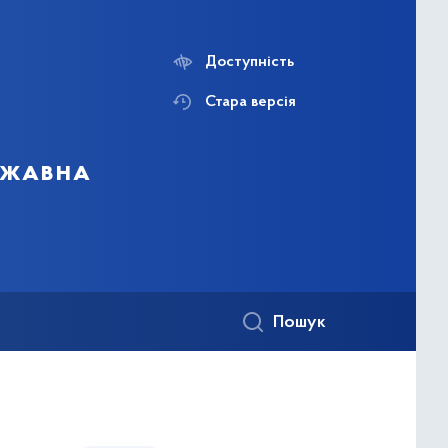
Доступність
Стара версія
ержавна
Пошук