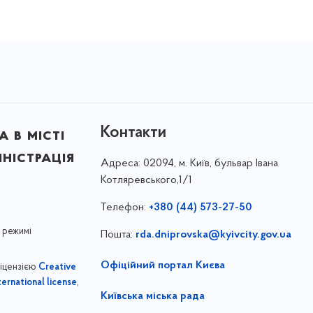
Контакти
 в місті
ністрація
Адреса:
02094, м. Київ, бульвар Івана
Котляревського,1/1
Телефон:
+380 (44) 573-27-50
 режимі
Пошта:
rda.dniprovska@kyivcity.gov.ua
Офіційний портал Києва
ліцензією
Creative
,
ernational license
Київська міська рада