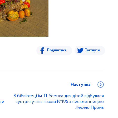
Поділитися
Твітнути
Наступна
В бібліотеці ім. П. Усенка для дітей відбулася
оди
зустріч учнів школи №195 з письменницею
Лесею Пронь