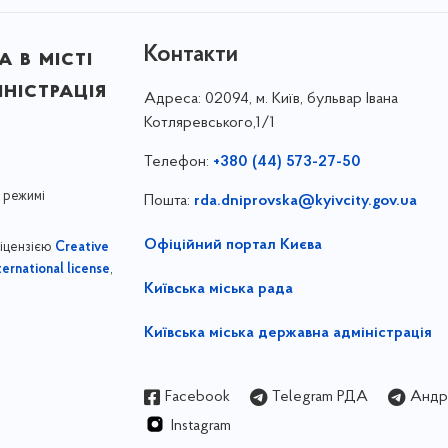
Контакти
 в місті
ністрація
Адреса:
02094, м. Київ, бульвар Івана
Котляревського,1/1
Телефон:
+380 (44) 573-27-50
 режимі
Пошта:
rda.dniprovska@kyivcity.gov.ua
Офіційний портал Києва
ліцензією
Creative
,
ernational license
Київська міська рада
Київська міська державна адміністрація
Facebook
Telegram РДА
Андрі
Instagram