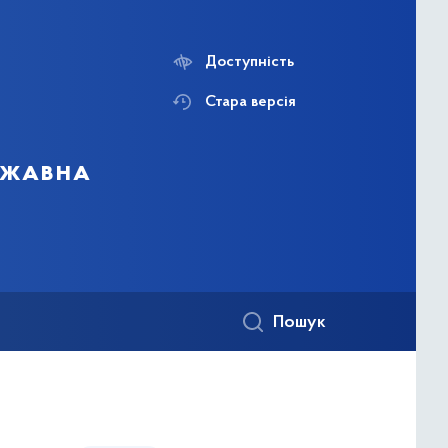
Доступність
Стара версія
ержавна
Пошук