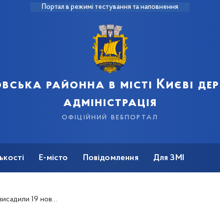
Портал в режимі тестування та наповнення
вська районна в місті Києві д
адміністрація
офіційний вебпортал
ькості
Е-місто
Повідомлення
Для ЗМІ
ли 19 нових яблунь