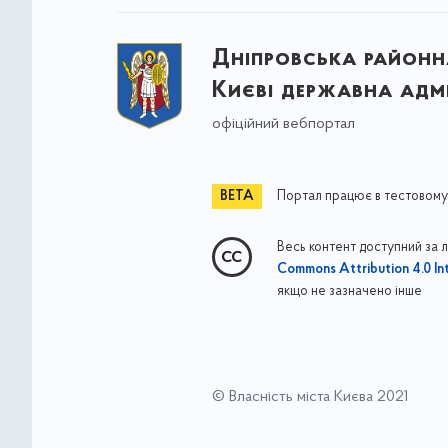
Дніпровська районна
Києві державна адмі
офіційний вебпортал
Портал працює в тестовому
Весь контент доступний за 
Commons Attribution 4.0 Int
якщо не зазначено інше
© Власність міста Києва 2021