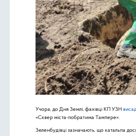
Учора, до Дня Землі, фахівці КП УЗН
виса
«Сквер міста-побратима Тампере».
Зеленбудівці зазначають, що катальпа дос