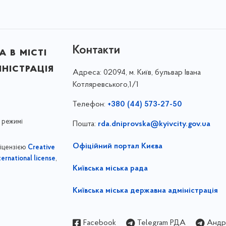
Контакти
 в місті
ністрація
Адреса:
02094, м. Київ, бульвар Івана
Котляревського,1/1
Телефон:
+380 (44) 573-27-50
 режимі
Пошта:
rda.dniprovska@kyivcity.gov.ua
Офіційний портал Києва
ліцензією
Creative
,
ernational license
Київська міська рада
Київська міська державна адміністрація
Facebook
Telegram РДА
Андрі