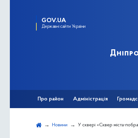
GOV.UA
Державні сайти України
Дніпро
Про район
Адміністрація
Громадс
Новини
У сквері «Сквер міста-побратима Тампере» висадили 8