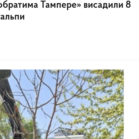
побратима Тампере» висадили 8
тальпи