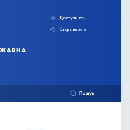
Доступність
Стара версія
ержавна
Пошук