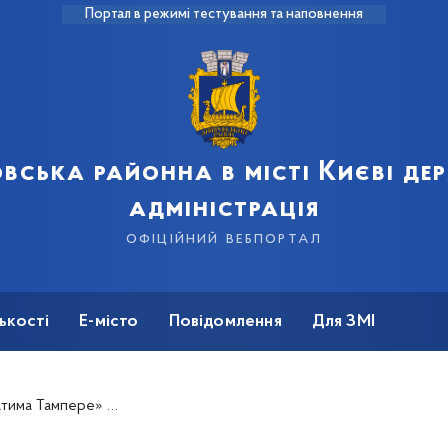
Портал в режимі тестування та наповнення
вська районна в місті Києві д
адміністрація
офіційний вебпортал
ькості
Е-місто
Повідомлення
Для ЗМІ
 крупномірних дерев катальпи