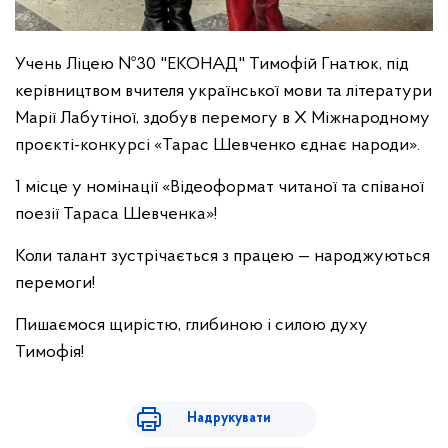
Учень Ліцею №30 "ЕКОНАД" Тимофій Гнатюк, під
керівництвом вчителя української мови та літератури
Марії Лабутіної, здобув перемогу в Х Міжнародному
проєкті-конкурсі «Тарас Шевченко єднає народи».
1 місце у номінації «Відеоформат читаної та співаної
поезії Тараса Шевченка»!
Коли талант зустрічається з працею — народжуються
перемоги!
Пишаємося щирістю, глибиною і силою духу
Тимофія!
Надрукувати