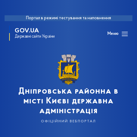
Портал в режимі тестування та наповнення
GOV.UA
Меню
Державні сайти України
Дніпровська районна в
місті Києві державна
адміністрація
офіційний вебпортал