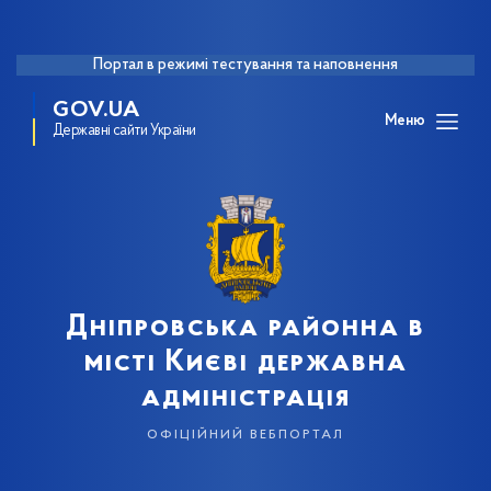
Портал в режимі тестування та наповнення
GOV.UA
Меню
Державні сайти України
Дніпровська районна в
місті Києві державна
адміністрація
офіційний вебпортал