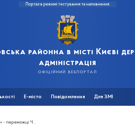
Портал в режимі тестування та наповнення
вська районна в місті Києві д
адміністрація
офіційний вебпортал
ькості
Е-місто
Повідомлення
Для ЗМІ
України з танцювального спорту