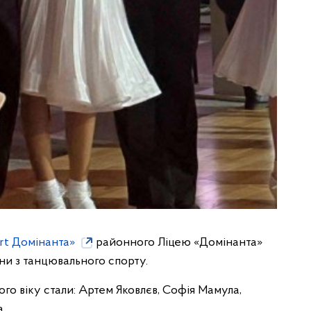
rt Домінанта»
районного Ліцею «Домінанта»
їни з танцювального спорту.
го віку стали: Артем Яковлєв, Софія Мамула,
.