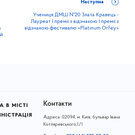
Наступна
Учениця ДМШ №20 Злата Кравець -
Лауреат І премії з відзнакою І премії з
а
відзнакою фестивалю «Platinum Orfey»
ей
Контакти
 в місті
ністрація
Адреса:
02094, м. Київ, бульвар Івана
Котляревського,1/1