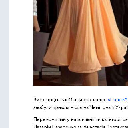
Вихованці студії бального танцю
«DanceA
здобули призові місця на Чемпіонаті Укра
Переможцями у найсильнішій категорії сво
Назарій Назаренко та Анастасія Третякова