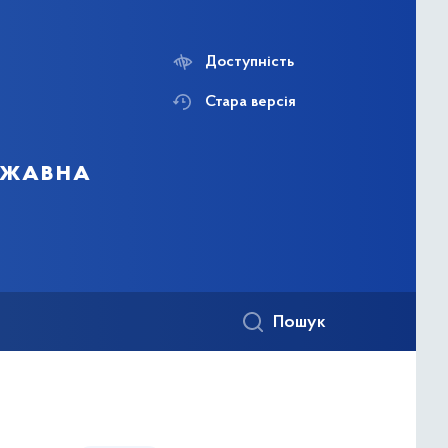
Доступність
Стара версія
ержавна
Пошук