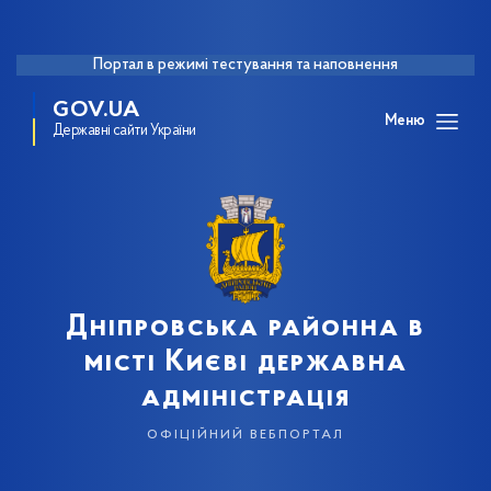
Портал в режимі тестування та наповнення
GOV.UA
Меню
Державні сайти України
Дніпровська районна в
місті Києві державна
адміністрація
офіційний вебпортал