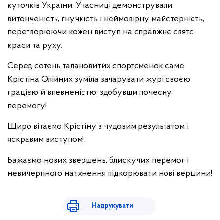
куточків України. Учасниці демонстрували
витонченість, гнучкість і неймовірну майстерність,
перетворюючи кожен виступ на справжнє свято
краси та руху.
Серед сотень талановитих спортсменок саме
Крістіна Олійних зуміла зачарувати журі своєю
грацією й впевненістю, здобувши почесну
перемогу!
Щиро вітаємо Крістіну з чудовим результатом і
яскравим виступом!
Бажаємо нових звершень, блискучих перемог і
невичерпного натхнення підкорювати нові вершини!
Надрукувати