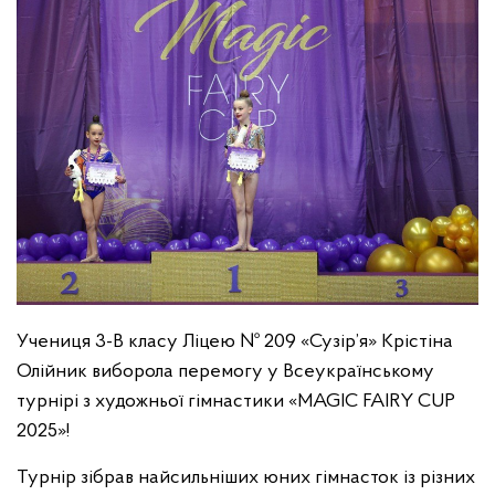
Учениця 3-В класу Ліцею № 209 «Сузір’я» Крістіна
Олійник виборола перемогу у Всеукраїнському
турнірі з художньої гімнастики «MAGIC FAIRY CUP
2025»!
Турнір зібрав найсильніших юних гімнасток із різних