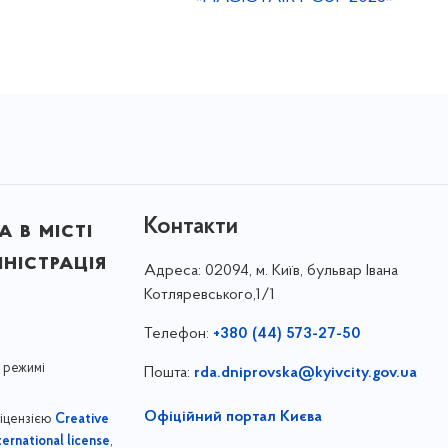
Контакти
 в місті
ністрація
Адреса:
02094, м. Київ, бульвар Івана
Котляревського,1/1
Телефон:
+380 (44) 573-27-50
 режимі
Пошта:
rda.dniprovska@kyivcity.gov.ua
Офіційний портал Києва
ліцензією
Creative
,
ernational license