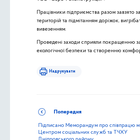
Працівники підприємства разом завзято з
територій та підмітанням доріжок, вигріб
вивезенням.
Проведені заходи сприяли покращенню заг
екологічної безпеки та створенню комфор
Надрукувати
Попередня
Підписано Меморандум про співпрацю м
Центром соціальних служб та ТЧХУ
Дніпровського району