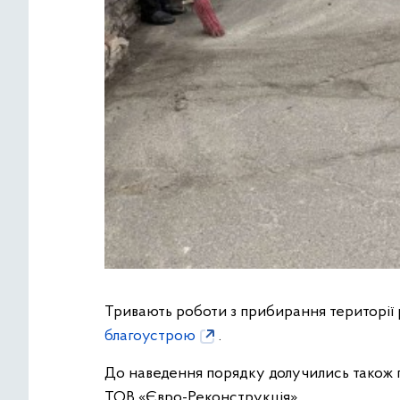
Тривають роботи з прибирання території
благоустрою
.
До наведення порядку долучились також пі
ТОВ «Євро-Реконструкція».