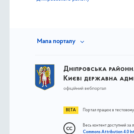
Мапа порталу
Дніпровська районна
Києві державна адмі
офіційний вебпортал
Портал працює в тестовому
Весь контент доступний за 
Commons Attribution 4.0 Int