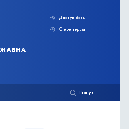
Доступність
Стара версія
ержавна
Пошук