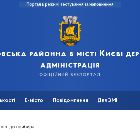
Портал в режимі тестування та наповнення
вська районна в місті Києві д
адміністрація
офіційний вебпортал
ькості
Е-місто
Повідомлення
Для ЗМІ
ацівники ТОВ «Євро-Реконструкція».