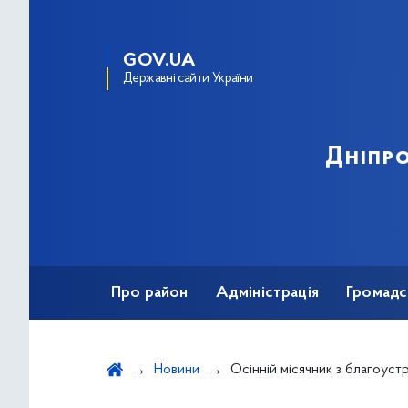
GOV.UA
Державні сайти України
Дніпро
Про район
Адміністрація
Громадс
Новини
Осінній місячник з благоустрою: до прибирання долучились пр