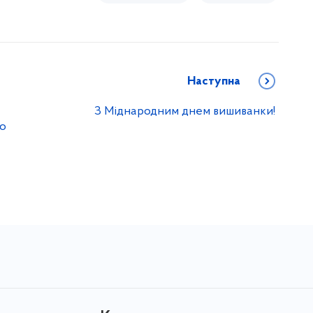
Наступна
З Міднародним днем вишиванки!
го