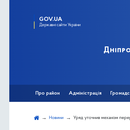
GOV.UA
Державні сайти України
Дніпро
Про район
Адміністрація
Громадс
Новини
Уряд уточнив механізм перерахунку вартості тепла та гарячої вод