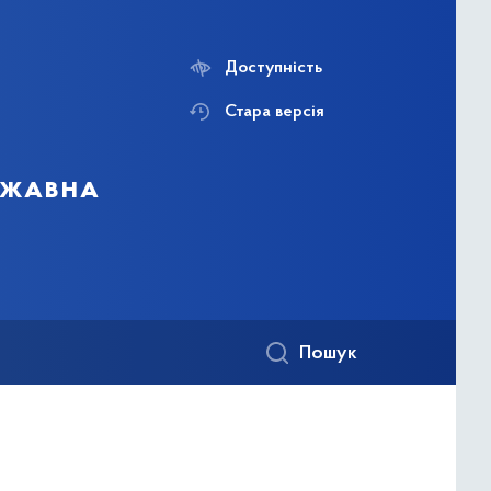
Доступність
Стара версія
ержавна
Пошук