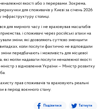
неналежної якості або з перервами. Зокрема,
рерахунки для споживачів у Києві за січень 2026
у інфраструктуру столиці.
я для мирного часу і не враховував масштабів
дприємства, і споживачі через російські атаки на
ували зміни, які дозволяють суттєво зменшити
випадках, коли послуги фактично не відповідали
 зміни передбачають і можливість для місцевої
, які могли надавати послуги неналежної якості
р-міністр з відновлення України — Міністр розвитку
ба.
захисту прав споживачів та враховують реальні
 в період воєнного стану.
Поділитися
Твітнути