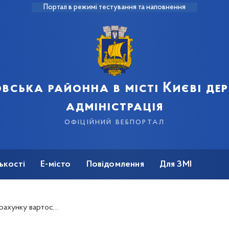
Портал в режимі тестування та наповнення
вська районна в місті Києві д
адміністрація
офіційний вебпортал
ькості
Е-місто
Повідомлення
Для ЗМІ
и у випадках надзвичайних ситуацій