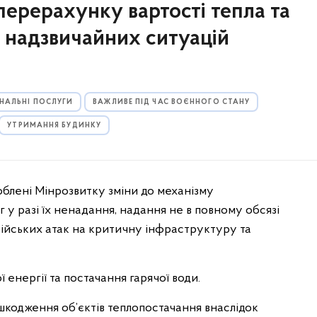
перерахунку вартості тепла та
х надзвичайних ситуацій
НАЛЬНІ ПОСЛУГИ
ВАЖЛИВЕ ПІД ЧАС ВОЄННОГО СТАНУ
УТРИМАННЯ БУДИНКУ
облені Мінрозвитку зміни до механізму
у разі їх ненадання, надання не в повному обсязі
сійських атак на критичну інфраструктуру та
 енергії та постачання гарячої води.
ошкодження об’єктів теплопостачання внаслідок