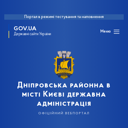
Портал в режимі тестування та наповнення
GOV.UA
Меню
Державні сайти України
Дніпровська районна в
місті Києві державна
адміністрація
офіційний вебпортал