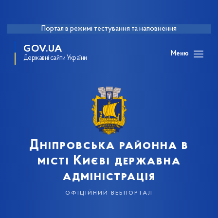
Портал в режимі тестування та наповнення
GOV.UA
Меню
Державні сайти України
Дніпровська районна в
місті Києві державна
адміністрація
офіційний вебпортал