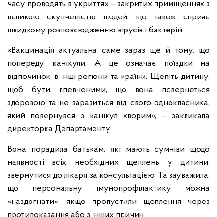
часу проводять в укриттях – закритих приміщеннях з
великою скупченістю людей, що також сприяє
швидкому розповсюдженню вірусів і бактерій.
«Вакцинація актуальна саме зараз ще й тому, що
попереду канікули. А це означає поїздки на
відпочинок, в інші регіони та країни. Щепіть дитину,
щоб бути впевненими, що вона повернеться
здоровою та не заразиться від свого однокласника,
який повернувся з канікул хворим», – закликала
директорка Департаменту.
Вона порадила батькам, які мають сумніви щодо
наявності всіх необхідних щеплень у дитини,
звернутися до лікаря за консультацією. Та зауважила,
що персональну імунопрофілактику можна
«наздогнати», якщо пропустили щеплення через
протипоказання або з інших причин.