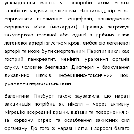
ускладнення мають усі хвороби, яким можна
запобігти завдяки щепленням. Наприклад, кір може
спричиняти пневмонію, енцефаліт, пошкодження
серцевого м’яза (міокардит). Правець загрожує
закупоркою головної або однієї з дрібних гілок
легеневої артерії згустком крові, емболією легеневої
артерії та може бути смертельним. Паротит викликає
гострий панкреатит, менінгіт, ураження органів
слуху, чоловіче безпліддя. Дифтерія – блокування
дихальних шляхів, інфекційно-токсичний шок,
ураження нервової системи.
Валентина Гінзбург також зауважила, що наразі
вакцинація потрібна як ніколи – через активну
міграцію всередині країни, від’їзди та повернення з-
за кордону, стрес та ослаблення захисних сил
організму. До того ж наразі і діти, і дорослі багато