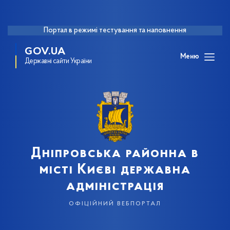
Портал в режимі тестування та наповнення
GOV.UA
Меню
Державні сайти України
Дніпровська районна в
місті Києві державна
адміністрація
офіційний вебпортал