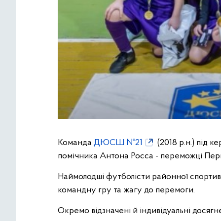
Команда
ДЮСШ №21
(2018 р.н.) під 
помічника Антона Росса - переможці Перш
Наймолодші футболісти районної спортив
командну гру та жагу до перемоги.
Окремо відзначені й індивідуальні дося