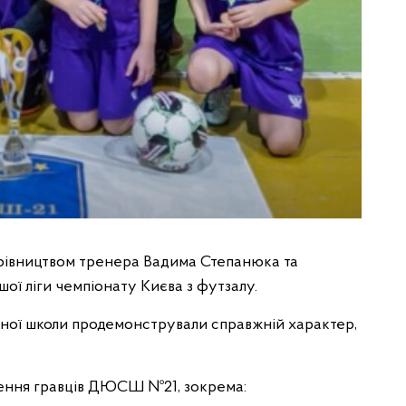
керівництвом тренера Вадима Степанюка та
ої ліги чемпіонату Києва з футзалу.
ної школи продемонстрували справжній характер,
гнення гравців ДЮСШ №21, зокрема: