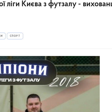
ї ліги Києва з футзалу - вихован
РИ
СПОРТ