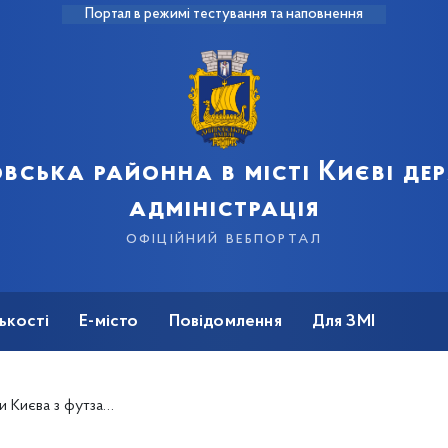
Портал в режимі тестування та наповнення
вська районна в місті Києві д
адміністрація
офіційний вебпортал
ькості
Е-місто
Повідомлення
Для ЗМІ
у - вихованців ДЮСШ №21!