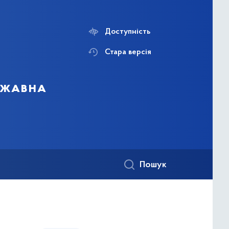
Доступність
Стара версія
ержавна
Пошук