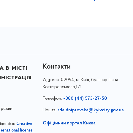
Контакти
 в місті
ністрація
Адреса:
02094, м. Київ, бульвар Івана
Котляревського,1/1
Телефон:
+380 (44) 573-27-50
 режимі
Пошта:
rda.dniprovska@kyivcity.gov.ua
Офіційний портал Києва
ліцензією
Creative
,
ernational license