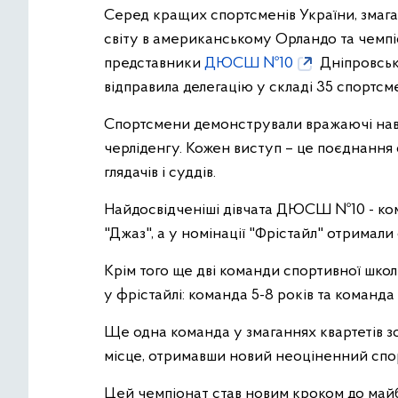
Серед кращих спортсменів України, змагал
світу в американському Орландо та чемпі
представники
ДЮСШ №10
Дніпровськ
відправила делегацію у складі 35 спортсме
Спортсмени демонстрували вражаючі нав
черліденгу. Кожен виступ – це поєднання с
глядачів і суддів.
Найдосвідченіші дівчата ДЮСШ №10 - кома
"Джаз", а у номінації "Фрістайл" отримали
Крім того ще дві команди спортивної шко
у фрістайлі: команда 5-8 років та команда 
Ще одна команда у змаганнях квартетів зо
місце, отримавши новий неоціненний спо
Цей чемпіонат став новим кроком до ма