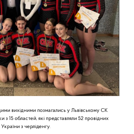
 цими вихідними позмагались у Львівському СК
з 15 областей, які представляли 52 провідних
України з черліденгу.