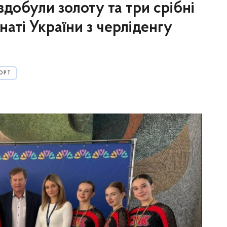
обули золоту та три срібні
аті України з черліденгу
ОРТ