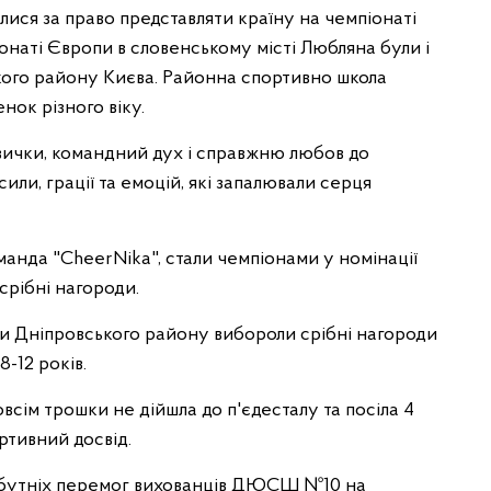
ися за право представляти країну на чемпіонаті
онаті Європи в словенському місті Любляна були і
ого району Києва. Районна спортивно школа
нок різного віку.
ички, командний дух і справжню любов до
или, грації та емоцій, які запалювали серця
нда "CheerNika", стали чемпіонами у номінації
 срібні нагороди.
ли Дніпровського району вибороли срібні нагороди
8-12 років.
всім трошки не дійшла до п'єдесталу та посіла 4
ртивний досвід.
йбутніх перемог вихованців ДЮСШ №10 на