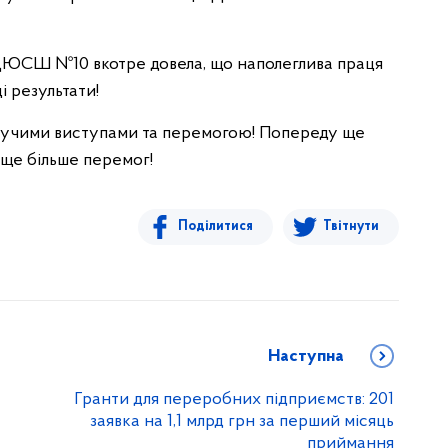
ДЮСШ №10 вкотре довела, що наполеглива праця
 результати!
искучими виступами та перемогою! Попереду ще
, ще більше перемог!
Поділитися
Твітнути
Наступна
Гранти для переробних підприємств: 201
заявка на 1,1 млрд грн за перший місяць
приймання