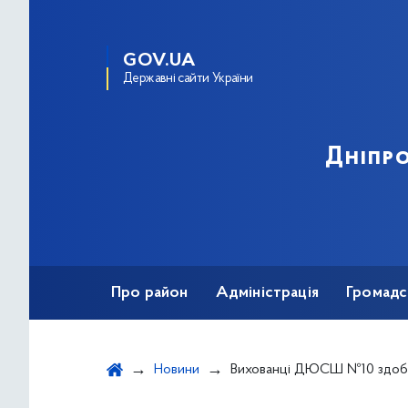
GOV.UA
Державні сайти України
Дніпро
Про район
Адміністрація
Громадс
Новини
Вихованці ДЮСШ №10 здобули золоту та три срібні нагороди на ХХ