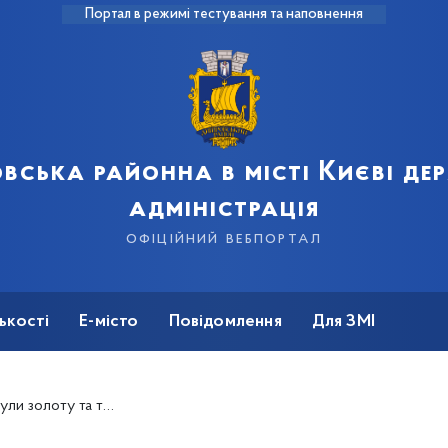
Портал в режимі тестування та наповнення
вська районна в місті Києві д
адміністрація
офіційний вебпортал
ькості
Е-місто
Повідомлення
Для ЗМІ
І чемпіонаті України з черліденгу