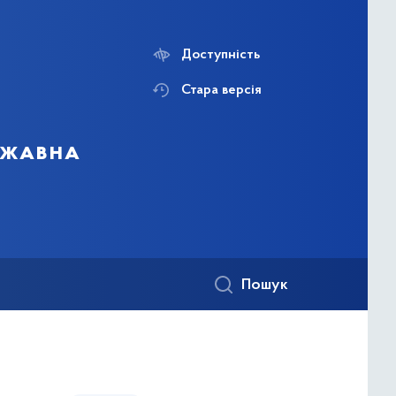
Доступність
Стара версія
ержавна
Пошук