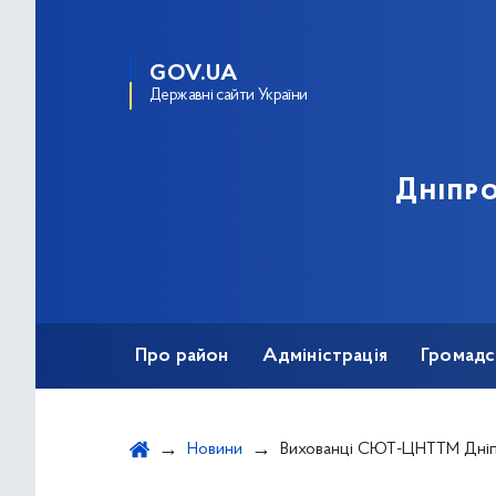
GOV.UA
Державні сайти України
Дніпро
Про район
Адміністрація
Громадс
Новини
Вихованці СЮТ-ЦНТТМ Дніпровського району здобули 1 та 2 м