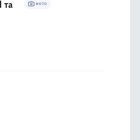
 та
ФОТО