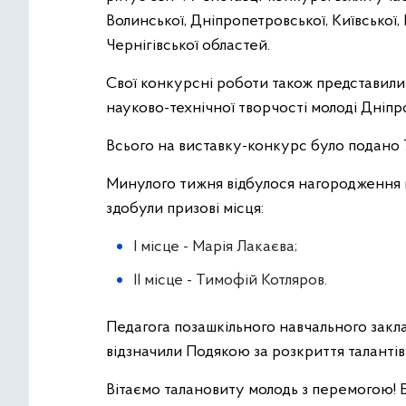
Волинської, Дніпропетровської, Київської, 
Чернігівської областей.
Свої конкурсні роботи також представили 
науково-технічної творчості молоді Дніпр
Всього на виставку-конкурс було подано 7
Минулого тижня відбулося нагородження 
здобули призові місця:
І місце - Марія Лакаєва;
ІІ місце - Тимофій Котляров.
Педагога позашкільного навчального закл
відзначили Подякою за розкриття талантів
Вітаємо талановиту молодь з перемогою! 