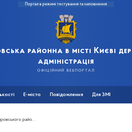
Портал в режимі тестування та наповнення
вська районна в місті Києві д
адміністрація
офіційний вебпортал
ькості
Е-місто
Повідомлення
Для ЗМІ
ісця на конкурсі «Моя мрія-2024»