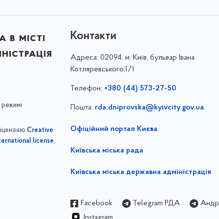
Контакти
 в місті
ністрація
Адреса:
02094, м. Київ, бульвар Івана
Котляревського,1/1
Телефон:
+380 (44) 573-27-50
 режимі
Пошта:
rda.dniprovska@kyivcity.gov.ua
Офіційний портал Києва
ліцензією
Creative
,
ernational license
Київська міська рада
Київська міська державна адміністрація
Facebook
Telegram РДА
Андрі
Instagram