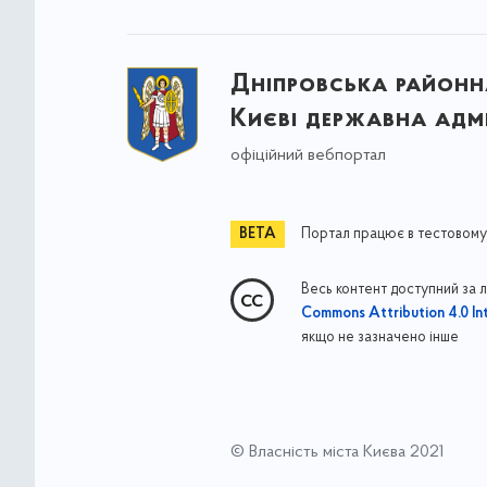
Дніпровська районна
Києві державна адмі
офіційний вебпортал
Портал працює в тестовому
Весь контент доступний за 
Commons Attribution 4.0 Int
якщо не зазначено інше
© Власність міста Києва 2021