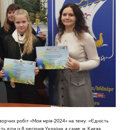
орчих робіт «Моя мрія-2024» на тему: «Єдність
ь діти із 8 регіонів України, а саме: м. Києва,