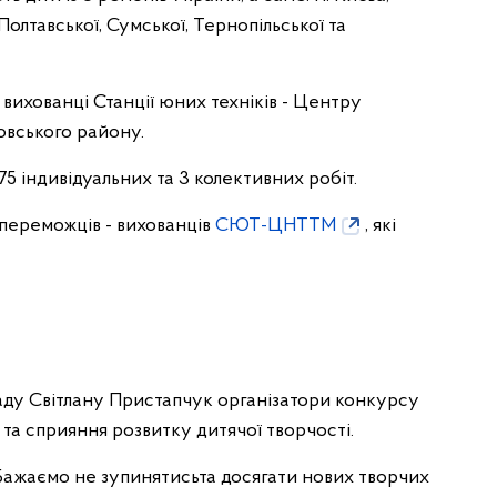
Полтавської, Сумської, Тернопільської та
вихованці Станції юних техніків - Центру
овського району.
5 індивідуальних та 3 колективних робіт.
переможців - вихованців
СЮТ-ЦНТТМ
, які
аду Світлану Пристапчук організатори конкурсу
 та сприяння розвитку дитячої творчості.
Бажаємо не зупинятисьта досягати нових творчих