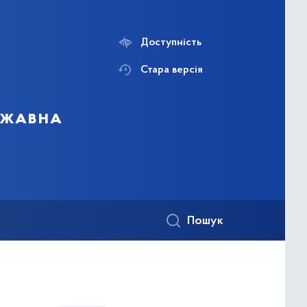
Доступність
Стара версія
ержавна
Пошук