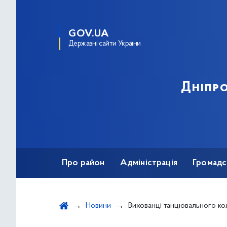
GOV.UA
Державні сайти України
Дніпро
Про район
Адміністрація
Громадс
Новини
Вихованці танцювального колективу «Dance - express» клубу «Еврика» здобули дипломи 