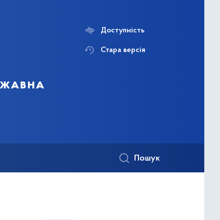
Доступність
Стара версія
ержавна
Пошук