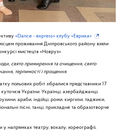
ективу
«Dance - express» клубу «Еврика»
 місцем проживання Дніпровського району взяли
онкурсі мистецтв «Новруз».
оди, свято примирення та очищення, свято
днання, терпимості і прощення.
атку польових робіт зібралися представники 17
куточків України. Українці, азербайджанці,
грузини, араби, індійці, роми, киргизи, таджики,
ональні пісні, танці, прикладне та образотворче
 у напрямках театру, вокалу, хореографії,