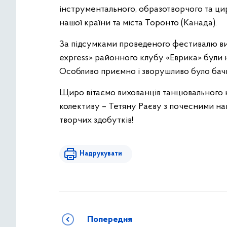
інструментального, образотворчого та цир
нашої країни та міста Торонто (Канада).
За підсумками проведеного фестивалю ви
express» районного клубу «Еврика» були н
Особливо приємно і зворушливо було бачи
Щиро вітаємо вихованців танцювального к
колективу – Тетяну Раєву з почесними н
творчих здобутків!
Надрукувати
Попередня