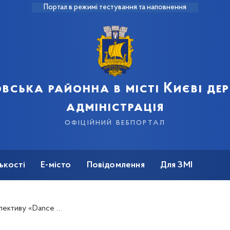
Портал в режимі тестування та наповнення
вська районна в місті Києві д
адміністрація
офіційний вебпортал
ькості
Е-місто
Повідомлення
Для ЗМІ
Лауреатів І та ІІ ступенів на фестивалі «Новруз»