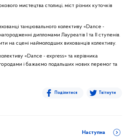
кового мистецтва столиці, міст різних куточків
хованці танцювального колективу «Dance -
агородженні дипломами Лауреатів І та ІІ ступенів.
ти на сцені наймолодших вихованців колективу.
олективу «Dance - express» та керівника
агородами і бажаємо подальших нових перемог та
Поділитися
Твітнути
Наступна