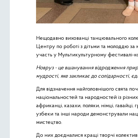
Нещодавно вихованці танцювального кол
Центру по роботі з дітьми та молоддю за
участь у Мультикультурному фестивалі-к
Новруз - це вшанування відродження прир
мудрості, яке закликає до солідарності, є
Для відзначення найголовнішого свята поч
національностей та народностей із різних 
африканці, казахи, поляки, німці, гавайці, 
узбеки та інші народи демонстрували наці
мистецтво.
До них доєдналися кращі творчі колективи