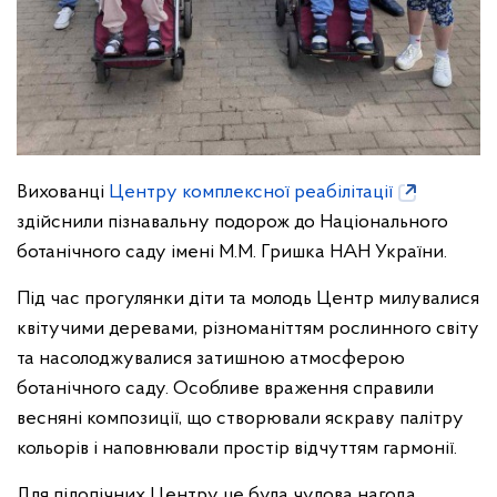
Вихованці
Центру комплексної реабілітації
здійснили пізнавальну подорож до Національного
ботанічного саду імені М.М. Гришка НАН України.
Під час прогулянки діти та молодь Центр милувалися
квітучими деревами, різноманіттям рослинного світу
та насолоджувалися затишною атмосферою
ботанічного саду. Особливе враження справили
весняні композиції, що створювали яскраву палітру
кольорів і наповнювали простір відчуттям гармонії.
Для підопічних Центру це була чудова нагода