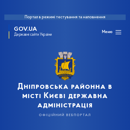
Портал в режимі тестування та наповнення
GOV.UA
Меню
Державні сайти України
Дніпровська районна в
місті Києві державна
адміністрація
офіційний вебпортал