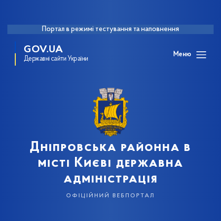
Портал в режимі тестування та наповнення
GOV.UA
Меню
Державні сайти України
Дніпровська районна в
місті Києві державна
адміністрація
офіційний вебпортал