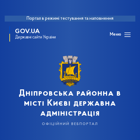
Портал в режимі тестування та наповнення
GOV.UA
Меню
Державні сайти України
Дніпровська районна в
місті Києві державна
адміністрація
офіційний вебпортал