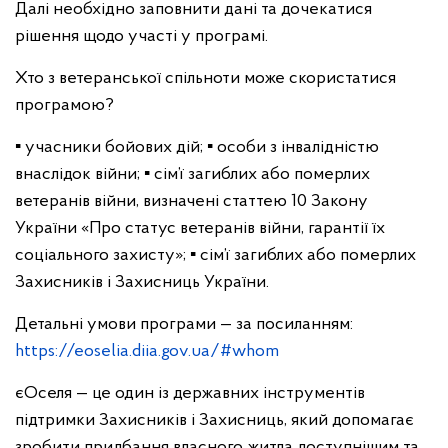
Далі необхідно заповнити дані та дочекатися
рішення щодо участі у програмі.
Хто з ветеранської спільноти може скористатися
програмою?
▪️ учасники бойових дій;
▪️ особи з інвалідністю
внаслідок війни;
▪️ сім’ї загиблих або померлих
ветеранів війни, визначені статтею 10 Закону
України «Про статус ветеранів війни, гарантії їх
соціального захисту»;
▪️ сім’ї загиблих або померлих
Захисників і Захисниць України.
Детальні умови програми — за посиланням:
https://eoselia.diia.gov.ua/#whom
єОселя — це один із державних інструментів
підтримки Захисників і Захисниць, який допомагає
зробити придбання власного житла доступнішим та