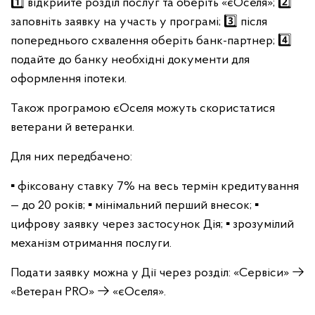
1️⃣ відкрийте розділ послуг та оберіть «єОселя»;
2️⃣
заповніть заявку на участь у програмі;
3️⃣ після
попереднього схвалення оберіть банк-партнер;
4️⃣
подайте до банку необхідні документи для
оформлення іпотеки.
Також програмою єОселя можуть скористатися
ветерани й ветеранки.
Для них передбачено:
▪️ фіксовану ставку 7% на весь термін кредитування
— до 20 років;
▪️ мінімальний перший внесок;
▪️
цифрову заявку через застосунок Дія;
▪️ зрозумілий
механізм отримання послуги.
Подати заявку можна у Дії через розділ:
«Сервіси» →
«Ветеран PRO» → «єОселя».