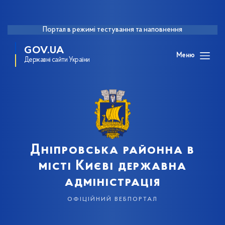
Портал в режимі тестування та наповнення
GOV.UA
Меню
Державні сайти України
Дніпровська районна в
місті Києві державна
адміністрація
офіційний вебпортал