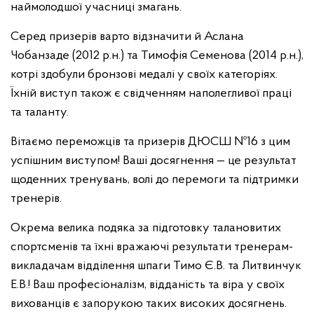
наймолодшої учасниці змагань.
Серед призерів варто відзначити й Аслана
Чобанзаде (2012 р.н.) та Тимофія Семенова (2014 р.н.),
котрі здобули бронзові медалі у своїх категоріях.
Їхній виступ також є свідченням наполегливої праці
та таланту.
Вітаємо переможців та призерів ДЮСШ №16 з цим
успішним виступом! Ваші досягнення — це результат
щоденних тренувань, волі до перемоги та підтримки
тренерів.
Окрема велика подяка за підготовку талановитих
спортсменів та їхні вражаючі результати тренерам-
викладачам відділення шпаги Тимо Є.В. та Литвинчук
Е.В.! Ваш професіоналізм, відданість та віра у своїх
вихованців є запорукою таких високих досягнень.