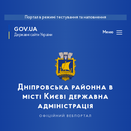
Портал в режимі тестування та наповнення
GOV.UA
Меню
Державні сайти України
Дніпровська районна в
місті Києві державна
адміністрація
офіційний вебпортал