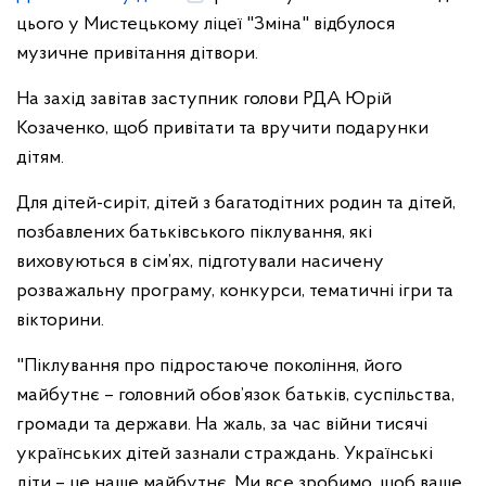
цього у Мистецькому ліцеї "Зміна" відбулося
музичне привітання дітвори.
На захід завітав заступник голови РДА Юрій
Козаченко, щоб привітати та вручити подарунки
дітям.
Для дітей-сиріт, дітей з багатодітних родин та дітей,
позбавлених батьківського піклування, які
виховуються в сім’ях, підготували насичену
розважальну програму, конкурси, тематичні ігри та
вікторини.
"Піклування про підростаюче покоління, його
майбутнє – головний обов’язок батьків, суспільства,
громади та держави. На жаль, за час війни тисячі
українських дітей зазнали страждань. Українські
діти – це наше майбутнє. Ми все зробимо, щоб ваше