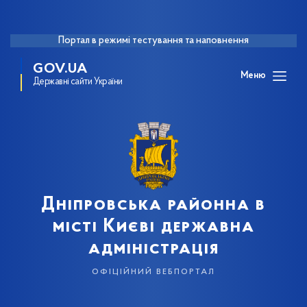
Портал в режимі тестування та наповнення
GOV.UA
Меню
Державні сайти України
Дніпровська районна в
місті Києві державна
адміністрація
офіційний вебпортал