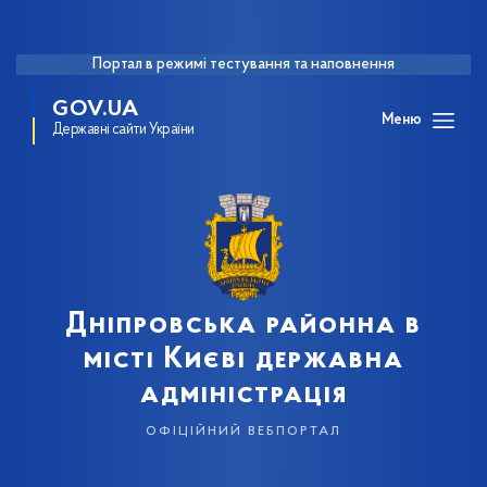
Портал в режимі тестування та наповнення
GOV.UA
Меню
Державні сайти України
Дніпровська районна в
місті Києві державна
адміністрація
офіційний вебпортал