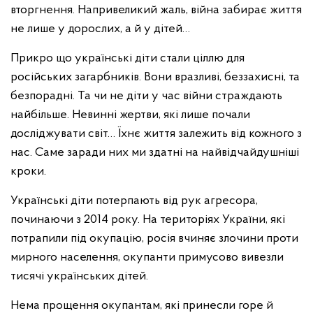
вторгнення. Напривеликий жаль, війна забирає життя
не лише у дорослих, а й у дітей…
Прикро що українські діти стали ціллю для
російських загарбників. Вони вразливі, беззахисні, та
безпорадні. Та чи не діти у час війни страждають
найбільше. Невинні жертви, які лише почали
досліджувати світ… Їхнє життя залежить від кожного з
нас. Саме заради них ми здатні на найвідчайдушніші
кроки.
Українські діти потерпають від рук агресора,
починаючи з 2014 року. На територіях України, які
потрапили під окупацію, росія вчиняє злочини проти
мирного населення, окупанти примусово вивезли
тисячі українських дітей.
Нема прощення окупантам, які принесли горе й