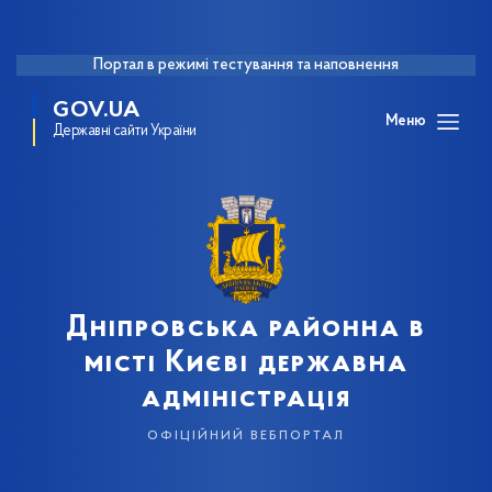
Портал в режимі тестування та наповнення
GOV.UA
Меню
Державні сайти України
Дніпровська районна в
місті Києві державна
адміністрація
офіційний вебпортал