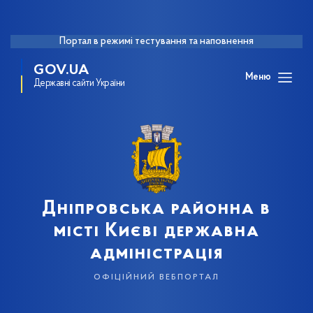
Портал в режимі тестування та наповнення
GOV.UA
Меню
Державні сайти України
Дніпровська районна в
місті Києві державна
адміністрація
офіційний вебпортал