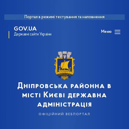
Портал в режимі тестування та наповнення
GOV.UA
Меню
Державні сайти України
Дніпровська районна в
місті Києві державна
адміністрація
офіційний вебпортал