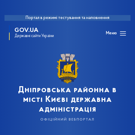
Портал в режимі тестування та наповнення
GOV.UA
Меню
Державні сайти України
Дніпровська районна в
місті Києві державна
адміністрація
офіційний вебпортал