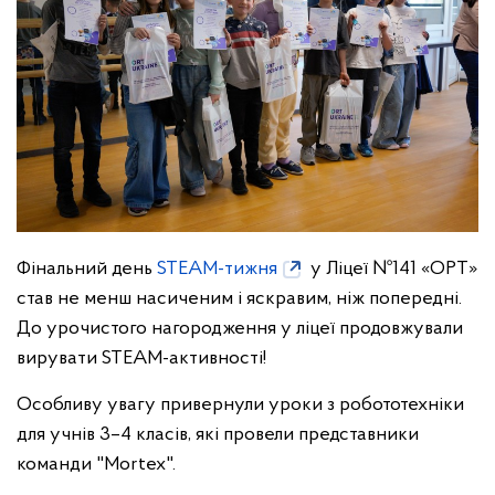
Фінальний день
STEAM-тижня
у Ліцеї №141 «ОРТ»
став не менш насиченим і яскравим, ніж попередні.
До урочистого нагородження у ліцеї продовжували
вирувати STEAM-активності!
Особливу увагу привернули уроки з робототехніки
для учнів 3–4 класів, які провели представники
команди "Mortex".