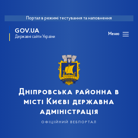
Портал в режимі тестування та наповнення
GOV.UA
Меню
Державні сайти України
Дніпровська районна в
місті Києві державна
адміністрація
офіційний вебпортал