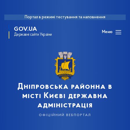
Портал в режимі тестування та наповнення
GOV.UA
Меню
Державні сайти України
Дніпровська районна в
місті Києві державна
адміністрація
офіційний вебпортал