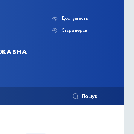
Доступність
Стара версія
ержавна
Пошук