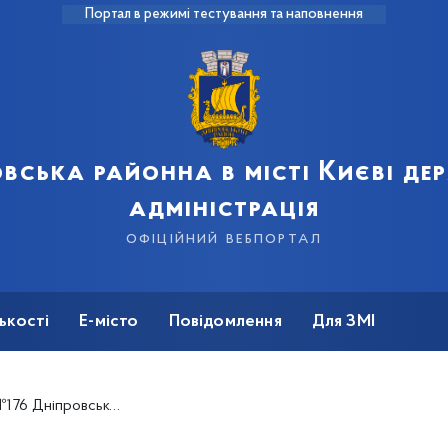
Портал в режимі тестування та наповнення
вська районна в місті Києві д
адміністрація
офіційний вебпортал
ькості
Е-місто
Повідомлення
Для ЗМІ
едставниками військових закладів