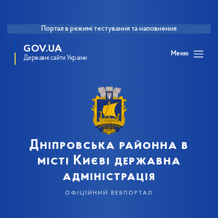
Портал в режимі тестування та наповнення
GOV.UA
Меню
Державні сайти України
Дніпровська районна в
місті Києві державна
адміністрація
офіційний вебпортал