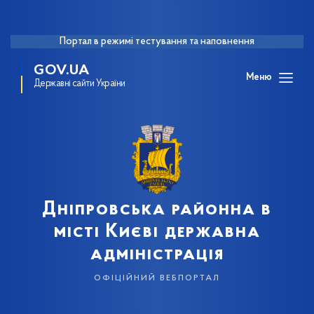
Портал в режимі тестування та наповнення
GOV.UA
Меню
Державні сайти України
Дніпровська районна в
місті Києві державна
адміністрація
офіційний вебпортал