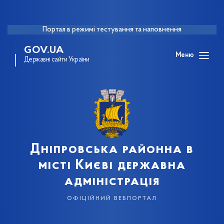
Портал в режимі тестування та наповнення
GOV.UA
Меню
Державні сайти України
Дніпровська районна в
місті Києві державна
адміністрація
офіційний вебпортал