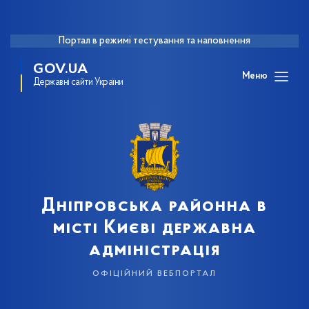
Портал в режимі тестування та наповнення
GOV.UA
Меню
Державні сайти України
Дніпровська районна в
місті Києві державна
адміністрація
офіційний вебпортал