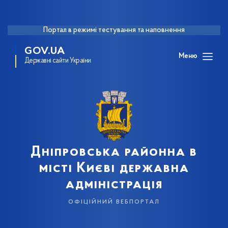
Портал в режимі тестування та наповнення
GOV.UA
Меню
Державні сайти України
Дніпровська районна в
місті Києві державна
адміністрація
офіційний вебпортал