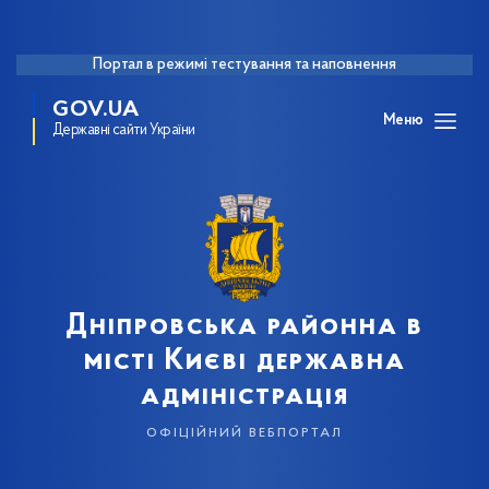
Портал в режимі тестування та наповнення
GOV.UA
Меню
Державні сайти України
Дніпровська районна в
місті Києві державна
адміністрація
офіційний вебпортал