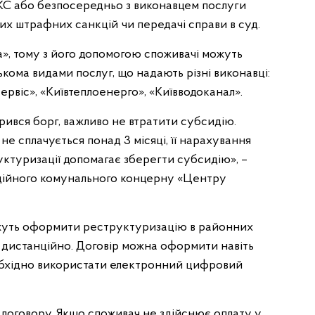
КС або безпосередньо з виконавцем послуги
их штрафних санкцій чи передачі справи в суд.
», тому з його допомогою споживачі можуть
ькома видами послуг, що надають різні виконавці:
ервіс», «Київтеплоенерго», «Київводоканал».
орився борг, важливо не втратити субсидію.
не сплачується понад 3 місяці, її нарахування
ктуризації допомагає зберегти субсидію», –
ційного комунального концерну «Центру
жуть оформити реструктуризацію в районних
 дистанційно. Договір можна оформити навіть
обхідно використати електронний цифровий
договору. Якщо споживач не здійснює оплату у