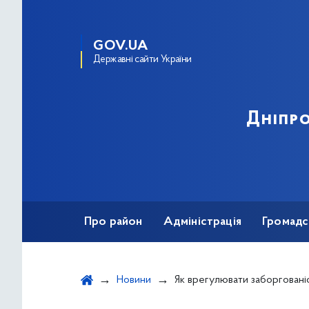
GOV.UA
Державні сайти України
Дніпро
Про район
Адміністрація
Громадс
Новини
Як врегулювати заборгованість за житлово-комунальні послуги і припинити нарахування штрафни