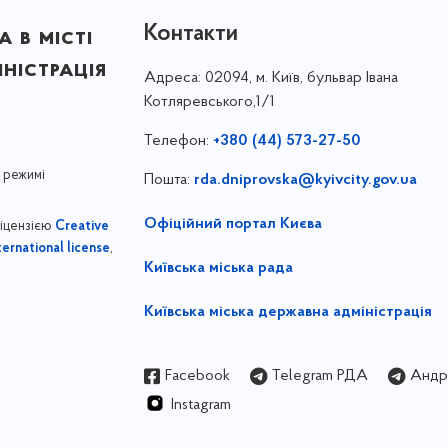
Контакти
 в місті
ністрація
Адреса:
02094, м. Київ, бульвар Івана
Котляревського,1/1
Телефон:
+380 (44) 573-27-50
 режимі
Пошта:
rda.dniprovska@kyivcity.gov.ua
Офіційний портал Києва
ліцензією
Creative
,
ernational license
Київська міська рада
Київська міська державна адміністрація
Facebook
Telegram РДА
Андрі
Instagram