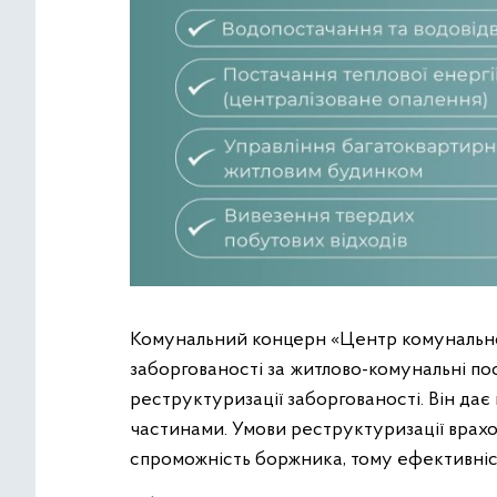
Комунальний концерн «Центр комунальног
заборгованості за житлово-комунальні по
реструктуризації заборгованості. Він да
частинами. Умови реструктуризації вра
спроможність боржника, тому ефективніст