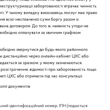
 реструктуризації заборгованості втрачає чинність
ті. У такому випадку виконавець послуг має право
ня всієї несплаченої суми боргу разом із
ана договором. До того ж, наявність угоди не
 необхідно оплачувати за звичним графіком
еобхідно звернутися до будь-якого районного
и дистанційно через онлайн-кабінет ЦКС або
адається за зразком, у якому зазначаються,
 розстрочення, відомості про заборгованість тощо.
еті ЦКС або отримати під час консультації.
опії документів:
льний ідентифікаційний номер, IПH (подається