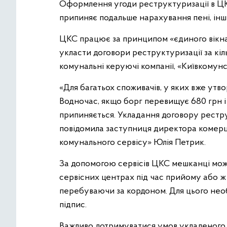
Оформлення угоди реструктуризації в Ц
припиняє подальше нарахування пені, інш
ЦКС працює за принципом «єдиного вікна
укласти договори реструктуризації за кіл
комунальні керуючі компанії, «Київкомунс
«Для багатьох споживачів, у яких вже утв
Водночас, якщо борг перевищує 680 грн і 
припиняється. Укладання договору рестру
повідомила заступниця директора комер
комунального сервісу» Юлія Петрик.
За допомогою сервісів ЦКС мешканці мо
сервісних центрах під час прийому або ж
перебуваючи за кордоном. Для цього не
підпис.
Важливо дотримуватися умов укладеного 