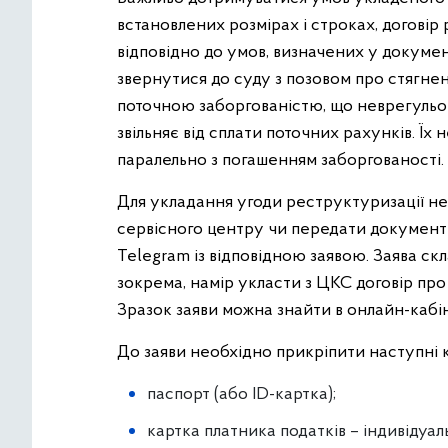
встановлених розмірах і строках, договір
відповідно до умов, визначених у докумен
звернутися до суду з позовом про стягнен
поточною заборгованістю, що неврегульов
звільняє від сплати поточних рахунків. Їх
паралельно з погашенням заборгованості.
Для укладання угоди реструктуризації н
сервісного центру чи передати документ
Telegram із відповідною заявою. Заява скл
зокрема, намір укласти з ЦКС договір про
Зразок заяви можна знайти в онлайн-кабін
До заяви необхідно прикріпити наступні к
паспорт (або ID-картка);
картка платника податків – індивідуа