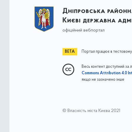
Дніпровська районна
Києві державна адмі
офіційний вебпортал
Портал працює в тестовому
Весь контент доступний за 
Commons Attribution 4.0 Int
якщо не зазначено інше
© Власність міста Києва 2021