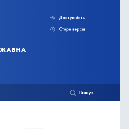
Доступність
Стара версія
ержавна
Пошук