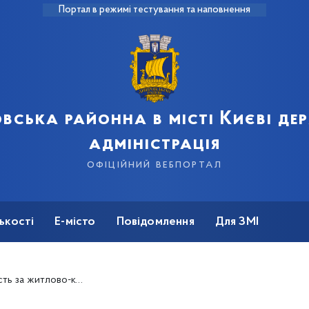
Портал в режимі тестування та наповнення
вська районна в місті Києві д
адміністрація
офіційний вебпортал
ькості
Е-місто
Повідомлення
Для ЗМІ
х санкцій: роз’яснення «Центру комунального сервісу»