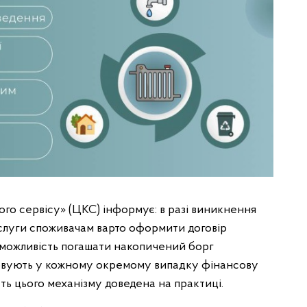
о сервісу» (ЦКС) інформує: в разі виникнення
слуги споживачам варто оформити договір
є можливість погашати накопичений борг
ховують у кожному окремому випадку фінансову
ь цього механізму доведена на практиці.